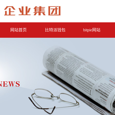
网站首页
比特派钱包
bitpie网站