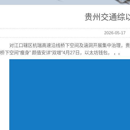
贵州交通综
2026-05-17
对江口辖区杭瑞高速沿线桥下空间及涵洞开展集中治理，贵
桥下空间“瘦身” 颜值安详“双增”4月27日，以太坊钱包， ，。