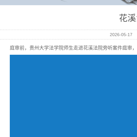
花溪
2026-05-17
庭审前，贵州大学法学院师生走进花溪法院旁听案件庭审，