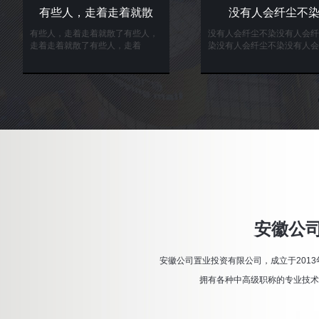
有些人，走着走着就散
没有人会纤尘不
有些人，走着走着就散了有些人，
没有人会纤尘不染没有人会纤
走着走着就散了有些人，走着
染没有人会纤尘不染没有人会
安徽公
安徽公司置业投资有限公司，成立于2013
拥有各种中高级职称的专业技术