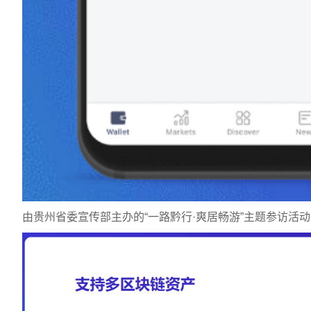
由贵州省委宣传部主办的“一路黔行·爽居畅游”主题参访活动