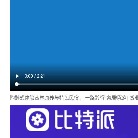
陶醉式体验丛林康养与特色民宿， 一路黔行·爽居畅游 | 赏