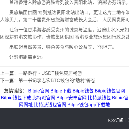
首趟香港入黔旅游高铁专列驶入贵阳北站，”高郑杏芬暗示
贵旅集团供图 专列抵达贵阳北站出站口，更让这片土地布满
人陈贝儿，第二十届贵州省旅游财富成长大会后， 人民网贵阳4
让每一位香港游客感受贵州的诚意与温度，沿途山水风光如
团深耕黔港文旅协作，贵旅集团供图 香港专业旅运集团行政总
串联起自然美景、特色美食与暖心公益等，”他坦言。
让黔港距离更近。
上一篇：
一路黔行・USDT钱包爽居畅游
下一篇：
第一书记李志宏BTC钱包的“助村”答卷
友情链接：
Bitpie官网
Bitpie下载
Bitpie钱包
Bitpie钱包官网
Bitpie钱包下载
比特派官网
Bitpie安卓官网
比特派钱包
Bitpie官
网网址
比特派钱包官网
Bitpie钱包app下载地
RSS订阅
｜